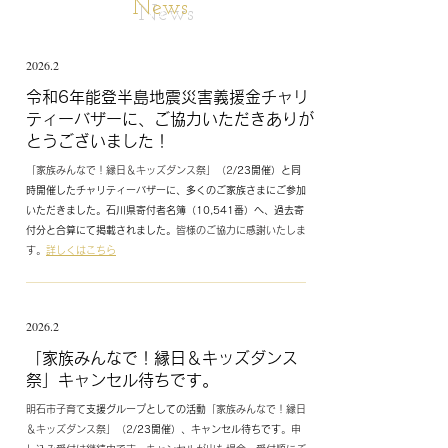
News
2026.2
​令和6年能登半島地震災害義援金チャリ
ティーバザーに、ご協力いただきありが
とうございました！
「家族みんなで！縁日＆キッズダンス祭」（2
/23開催）と同
時開催したチャリティーバザーに、多くのご家族さまにご参加
いただきました。石川県寄付者名簿（10,541番）へ、過去寄
付分と合算にて掲載されました。
皆様のご協力に感謝いたしま
す。
詳しくはこちら
2026.2
「家族みんなで！縁日＆キッズダンス
祭」キャンセル待ちです。
明石市子育て
支援グループとしての活動
「家族みんなで！縁日
＆キッズダンス祭」（2
/23開催）、キャンセル待ちです
。申