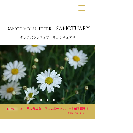
SANCTUARY
Dance Volunteer
​ダンスボランティア サンクチュアリ
【対象者限定】
パーソナルレッスン開催中！
SANCTUARYが支援対象にしている子どもたち限定に、
無料パーソナルレッスンを行っています。
※2027年​ステージ出演予定者あり​​
※
経費はすべて｢SANCTUARY｣が負担
※開催場潮：明石市内
申し込み
石川県能登半島 ダンスボランティア支援先募集！
NEWS
お問い合わせ ＞
Dance Volunteer SANCTUARY
は、
明石市子育て支
援グループ・サークル認定団体
です。
明石市Webサイト ＞