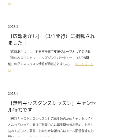
ら
2023.3
​「広報あかし」（3/1発行）に掲載され
ました！
「広報あかし」に、明石市子育て
支援グループとしての活動
「春休みスペシャル！キッズダンスパーティー」（
3
/25
開
催）
の
ダンスレッスン
情報が掲載されました。
詳しくはこち
ら
2023.1
​「無料キッズダンスレッスン」キャンセ
ル待ちです
「無料キッズダンスレッスン」応募多数のためキャンセル待ち
となっています。参加ご希望の方は募集開始後お早めにお申し
込みください。事前にお知らせ希望の方はメール配信登録をお