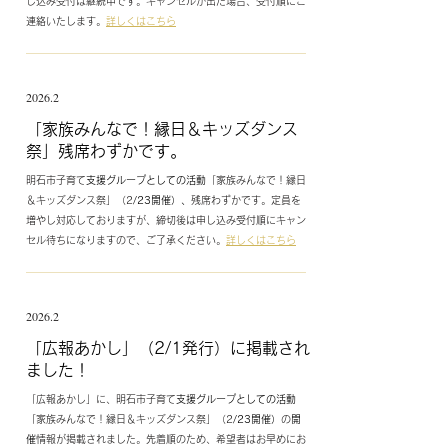
し込み受付は継続中です。キャンセルが出た場合、受付順にご
連絡いたします。
詳しくはこちら
2026.2
「家族みんなで！縁日＆キッズダンス
祭」残席わずかです。
明石市子育て
支援グループとしての活動
「家族みんなで！縁日
＆キッズダンス祭」（2
/23開催）、
残席わずかです。定員を
増やし対応しておりますが、締切後は申し込み受付順にキャン
セル待ちになりますので、ご了承ください。
詳しくはこちら
2026.2
​「広報あかし」（2/1発行）に掲載され
ました！
「広報あかし」に、明石市子育て
支援グループとしての活動
「家族みんなで！縁日＆キッズダンス祭」（2
/23開催）
の
開
催
情報が掲載されました。先着順のため、希望者はお早めにお