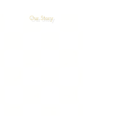
Our Story
ダンスで誰かの力になれる！
〜 WORLD PEACE THROUGH DANCE 〜
ダンス文化を通して地域社会・教育への貢献を目指すため、
関西中心にチャリティーイベント開催や、
ダンスステージ出演の機会提供などを
ボランティアで行っています。
子ども支援として、​
ひとり親・低所得世帯、外国籍・児童養護施設の児童など、
経済的理由により習い事などができない子どもたちは
無料で参加できます。
ダンス交流で「生きる力」を育みながら、
子どもから高齢者まで多世代が
気軽にダンスを楽しめる場を提供します。