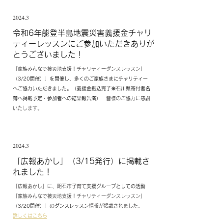
2024.3
​令和6年能登半島地震災害義援金チャリ
ティーレッスンにご参加いただきありが
とうございました！
「家族みんなで被災地支援！チャリティーダンスレッスン」
（3
/20開催）」を開催し、多くのご家族さまにチャリティー
へご協力いただきました。（義援金振込完了※石川県寄付者名
簿へ掲載予定・参加者への結果報告済）
皆様のご協力に感謝
いたします。
2024.3
​「広報あかし」（3/15発行）に掲載さ
れました！
「広報あかし」に、明石市子育て
支援グループとしての活動
「家族みんなで被災地支援！チャリティーダンスレッスン」
（3
/20開催）」
の
ダンスレッスン
情報が掲載されました。
詳しくはこちら