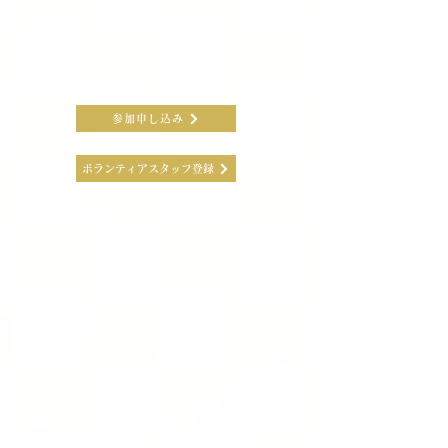
興味のある個人・団体の方はぜひご一緒しましょう。
参加申し込み
ボランティアスタッフ登録
【主な活動】
2007年設立
ダンス自主公演「Sanctuary」主催
東日本大地震チャリティーワークショップ開催
​能登半島地震
チャリティーワークショップ開催
チャリティークリスマスパーティー定期開催
「HAPPY PROJECT」動画作成
骨髄バンク登録推進運動「命のつどい」, 神戸まつりなど
舞台・イベント多数出演