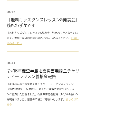
2024.6
​「無料キッズダンスレッスン&発表会」
残席わずかです
「無料キッズダンスレッスン&発表会」残席わずかとなってい
ます。参加ご希望の方はお早めにお申し込みください。
お申し
込みはこちら
2024.4
​令和6年能登半島地震災害義援金チャリ
ティーレッスン義援金報告
「家族みんなで被災地支援！チャリティーダンスレッスン」
（3
/20開催）」を開催し、多くのご家族さまにチャリティー
へご協力いただきました。石川県寄付者名簿（10,541番）へ
掲載されました。
皆様のご協力に感謝いたします。
詳しくはこ
ちら