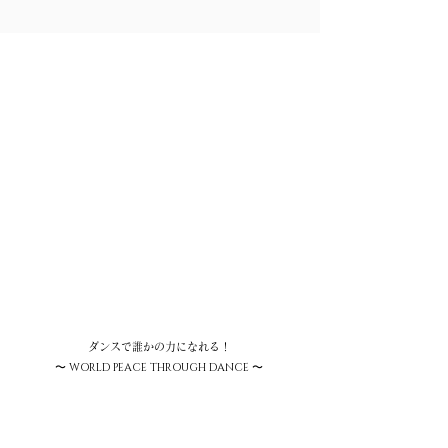
ダンスで誰かの力になれる！
〜 WORLD PEACE THROUGH DANCE 〜
ダンス文化を通して地域社会・教育への貢献を目指すため、
関西中心にチャリティーイベント開催や、